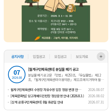
공지사항
입찰공고
모집공고
보도자료
[월계구민체육센터] 분실물 폐기 공고
07
분실물 폐기 공고문 「민법」 제253조, 「유실물법」 제12
2026.08
조, 「월계구민체육센터 이용약관」 제11조에 의거하여 월계
구민체육센터에서 보관하는 분실물 중 아래와 같이 6개월의
보관기간이 경과한 물품을 폐기하고자 공고합니다. 1. 개 요
월계구민체육센터 수영장 자유수영 입장 정원 변경 안내(26. 8. 7.금 ~ 26. 8. 8.토)
2026.08.07
가. 보관장소: 월계구민체육센터 나. 보관기간: 2026년 2분기
[체육문화팀] 당고개배드민턴장 정상운영 안내 (2026.8.3.)
2026.08.02
(4월~6월) 다. 폐기일자: 2027. 2. 9.(화) 라. 물품내역: 의류 외
5종 2. 내 용 가. 분실물의 확인 및 반환을 원하는 자는 폐기일
[상계 공릉구민체육센터] 8월 휴관일 안내
2026.07.31
자 전까지 월계구민체육센터에 방문하여 현장에서 확인 후 찾
아가시기 바랍니다. 나. 공고에 분실물 사진을 첨부하오니