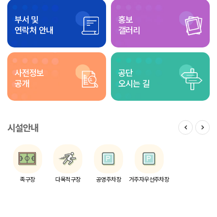
부서 및
홍보
연락처 안내
갤러리
사전정보
공단
공개
오시는 길
시설안내
족구장
다목적구장
공영주차장
거주자우선주차장