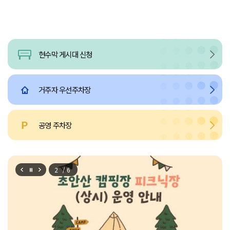
현수막
게시대 신청
거주자
우선주차장
공영
주차장
2
/6