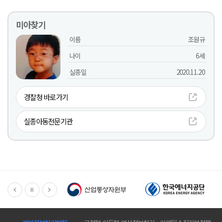
반환을 원하는 자는 참고하시기 바랍니다. 나. 공고에 지정된
기한까지 찾아가지 않은 분실물은 별도의 통보 없이 전량 폐기
미아찾기
될 예정이오니 참고하시기 바랍니다. 3. 기타사항 가.「민
법」 및 「유실물법」에 의거하여 공고 후 6개월 내에 그 소유
미아찾기
이름
조원규
자가 권리를 주장하지 아니하면 그 소유권은 월계구민체육
센터가 취득합니다. 나. 자세한 사항은 월계구민체육센터(☎ 0
나이
6세
2-2289-6870)로 문의 주시기 바랍니다.
실종일
2020.11.20
경찰청 바로가기
실종아동전문기관