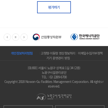
이 지침에서 사용하는 직무관련자라 함은 공단 임직원 행동강령(이하
평가하기
“강령”이라 한다) 제2조 제1호의 규정에 의한 직무관련자를 준용한다.
제4조(직무관련자와의 골프 금지)
① 임직원은 마케팅, 홍보, 정책수립, 정보수집 등 소관업무수행을 위하
여 필요한 경우 이외에는 제3조의 직무관련자와 골프를 같이 하여서는
아니 된다. 다만, 부득이한 사정으로 골프를 하는 경우에는 사전에 신고
하여야 하며, 사전 신고를 하기 어려운 특별한 사유가 있는 경우에는 종
료 후 신고하여야 한다.
개인정보처리방침
고정형·이동형 영상정보처리
이메일수집거부정책
기기 운영관리 방침
② 제1항의 규정에 의한 신고는 “별지 제1호 서식”에 의하여 행동강령
책임관에게 신고하여야 하며, 행동강령책임관은 신고내용을 이사장에게
[01693] 서울시 노원구 상계로 1길 34 (2층)
보고하고, 이를 관리하여야 한다.
노원구시설관리공단
TEL : 02-2289-6700
Copyright 2018 Nowon-Gu Facilities Management Corporation. All rights r
제5조(사행성 오락 금지)
eserved.
임직원은 제3조의 규정에 의한 직무관련자와 마작, 화투, 카드 등 우연
한 결과나 불확실한 승패에 의하여 금품 등 경제적 이익을 취할 목적으
로 하는 사행성 오락을 같이 하여서는 아니 된다.