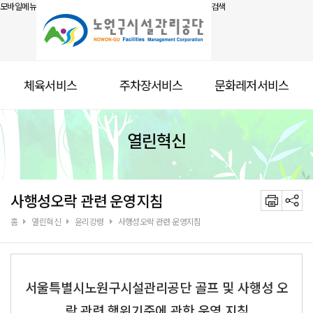
모바일메뉴
검색
체육서비스
주차장서비스
문화레저서비스
열린혁신
사행성오락 관련 운영지침
홈
열린혁신
윤리강령
사행성오락 관련 운영지침
서울특별시노원구시설관리공단 골프 및 사행성 오
락 관련 행위기준에 관한 운영 지침