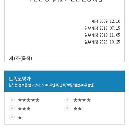
제정 2009. 12. 10
일부개정 2013. 07. 15
일부개정 2019. 11. 05
일부개정 2023. 10. 25
제1조(목적)
이 지침은 노원구시설관리공단(이하 “공단”이라 한다) 소속 임직원이 준
수하여야 할 직무관련자와의 골프 및 사행성 오락 관련 행위기준을 규정
만족도평가
함으로써 청렴의무 실천 분위기를 조성함을 목적으로 한다.[개정 2013.
원하는 정보를 얻으셨나요? (매우만족/만족/보통/불만/매우불만)
07.15]
★★★★★
★★★★
제2조(적용범위)
★★★
★★
이 지침은 공단에 소속된 모든 임직원(비정규직 포함)에 적용된다.
★
제3조(직무관련자의 정의)