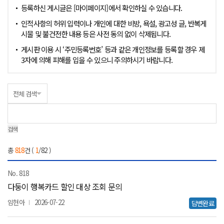
등록하신 게시글은 [마이페이지]에서 확인하실 수 있습니다.
인적사항의 허위 입력이나 개인에 대한 비방, 욕설, 광고성 글, 반복게
시물 및 불건전한 내용 등은 사전 동의 없이 삭제됩니다.
게시판 이용 시 ‘주민등록번호’ 등과 같은 개인정보를 등록할 경우 제
3자에 의해 피해를 입을 수 있으니 주의하시기 바랍니다.
검색
총
818
건 (
1
/82 )
묻고답하기 게시판 목록 : 글번호, 제목 , 작성자 , 처리상태 , 등록일 , 조회 ,
818
다둥이 행복카드 할인 대상 조회 문의
임현아
2026-07-22
답변완료