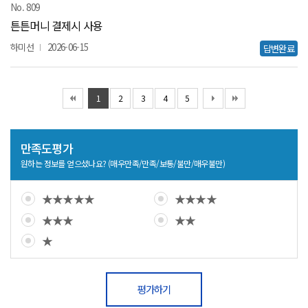
809
튼튼머니 결제시 사용
하미선
2026-06-15
답변완료
1
2
3
4
5
만족도평가
원하는 정보를 얻으셨나요? (매우만족/만족/보통/불만/매우불만)
★★★★★
★★★★
★★★
★★
★
평가하기