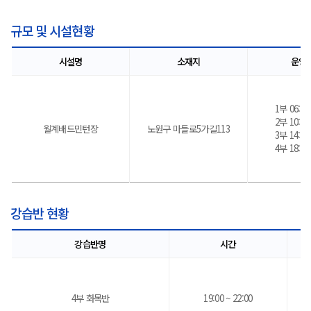
규모 및 시설현황
시설명
소재지
운영
1부 06:00 
2부 10:00 
월계배드민턴장
노원구 마들로5가길113
3부 14:00 
4부 18:00 
강습반 현황
강습반명
시간
4부 화목반
19:00 ~ 22:00