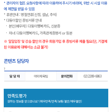
* 관리자의 협조 요청사항에 따라 이용하여 주시기 바라며, 위반 시 시설 이용
에 제한을 받을 수 있음
* 휴관안내 : 명절연휴(신정, 설날, 추석)
* 다둥이할인 증빙서류 안내
본인(배우자): 다둥이행복카드, 신분증
자녀: 다둥이행복카드, 가족관계증명서 or 등본
※ 일일입장 및 강습 할인의 경우 회원가입 후 증빙서류 제출 필요(단, 기결제
된 이용료에 대해서는 소급 불가)
콘텐츠 담당자
?
콘텐츠 담당자
담 당 자
야외체육팀
문의전화
02)2289-6863
만족도평가
원하는 정보를 얻으셨나요? (매우만족/만족/보통/불만/매우불만)