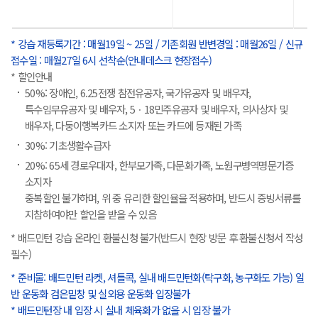
* 강습 재등록기간 : 매월19일 ~ 25일 / 기존회원 반변경일 : 매월26일 / 신규
접수일 : 매월27일 6시 선착순(안내데스크 현장접수)
* 할인안내
50%: 장애인, 6.25전쟁 참전유공자, 국가유공자 및 배우자,
특수임무유공자 및 배우자, 5ㆍ18민주유공자 및 배우자, 의사상자 및
배우자, 다둥이행복카드 소지자 또는 카드에 등재된 가족
30%: 기초생활수급자
20%: 65세 경로우대자, 한부모가족, 다문화가족, 노원구병역명문가증
소지자
중복할인 불가하며, 위 중 유리한 할인율을 적용하며, 반드시 증빙서류를
지참하여야만 할인을 받을 수 있음
* 배드민턴 강습 온라인 환불신청 불가(반드시 현장 방문 후 환불신청서 작성
필수)
* 준비물: 배드민턴 라켓, 셔틀콕, 실내 배드민턴화(탁구화, 농구화도 가능) 일
반 운동화 검은밑창 및 실외용 운동화 입장불가
* 배드민턴장 내 입장 시 실내 체육화가 없을 시 입장 불가