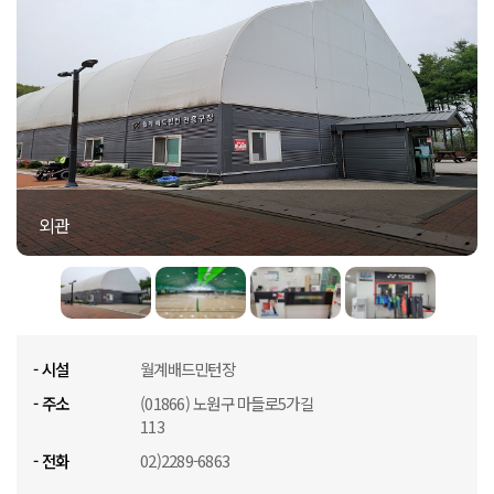
외관
월계배드민턴장
- 시설
월계배드민턴장
- 주소
(01866) 노원구 마들로5가길
113
- 전화
02)2289-6863